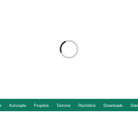
Laden...
e
Konzepte
Projekte
Termine
Rückblick
Downloads
Dat